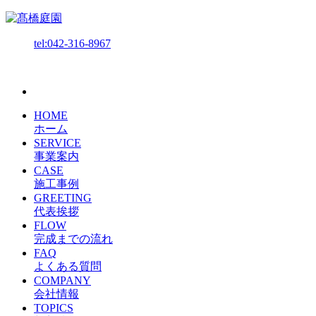
tel:042-316-8967
HOME
ホーム
SERVICE
事業案内
CASE
施工事例
GREETING
代表挨拶
FLOW
完成までの流れ
FAQ
よくある質問
COMPANY
会社情報
TOPICS