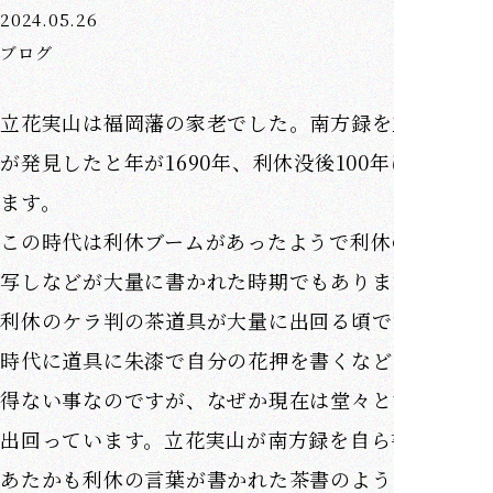
2024.05.26
ブログ
立花実山は福岡藩の家老でした。南方録を立花実山
が発見したと年が1690年、利休没後100年にあたり
ます。
この時代は利休ブームがあったようで利休の消息の
写しなどが大量に書かれた時期でもあります。
利休のケラ判の茶道具が大量に出回る頃です。利休
時代に道具に朱漆で自分の花押を書くなどとはあり
得ない事なのですが、なぜか現在は堂々とたくさん
出回っています。立花実山が南方録を自ら書いて、
あたかも利休の言葉が書かれた茶書のようにしたの