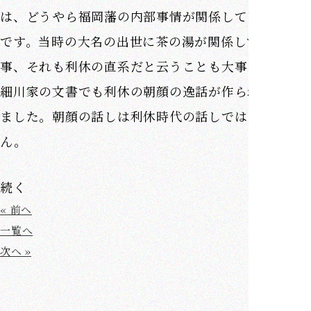
は、どうやら福岡藩の内部事情が関係しているよう
です。当時の大名の出世に茶の湯が関係していた
事、それも利休の直系だと云うことも大事な要素で
細川家の文書でも利休の朝顔の逸話が作られたりし
ました。朝顔の話しは利休時代の話しではありませ
ん。
続く
« 前へ
一覧へ
次へ »