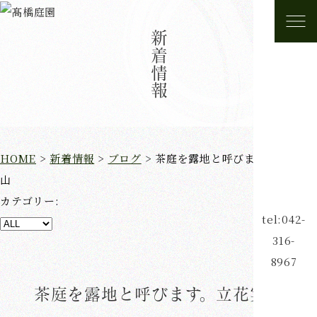
新着情報
HOME
>
新着情報
>
ブログ
>
茶庭を露地と呼びます。立花実
山
カテゴリー:
tel:042-
316-
8967
茶庭を露地と呼びます。立花実山