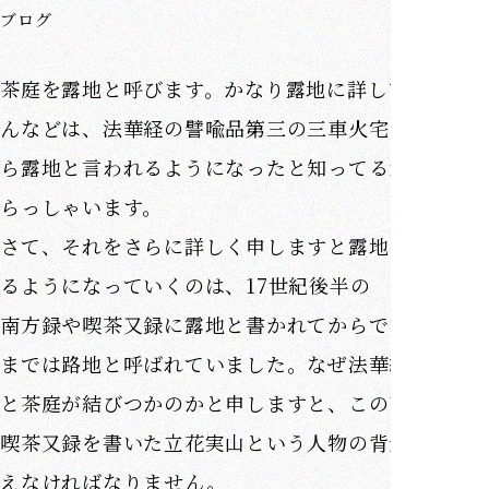
ブログ
茶庭を露地と呼びます。かなり露地に詳しい庭師さ
んなどは、法華経の譬喩品第三の三車火宅の譬えか
ら露地と言われるようになったと知ってるかたもい
らっしゃいます。
さて、それをさらに詳しく申しますと露地と呼ばれ
るようになっていくのは、17世紀後半の
南方録や喫茶又録に露地と書かれてからです。それ
までは路地と呼ばれていました。なぜ法華経の世界
と茶庭が結びつかのかと申しますと、この南方録や
喫茶又録を書いた立花実山という人物の背景から考
えなければなりません。