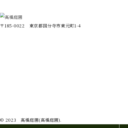
〒185-0022 東京都国分寺市東元町1-4
ホーム
会社情報
施工事例
事業案内
代表挨拶
完成までの流れ
よくある質問
お問い合わせ
新着情報
プライバシーポリシー
© 2023 髙橋庭園(高橋庭園).