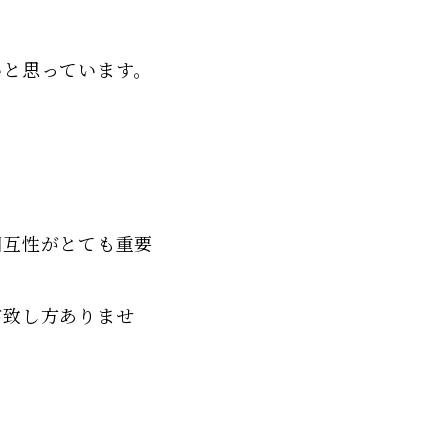
いと思っています。
。
。
相互性がとても重要
が致し方ありませ