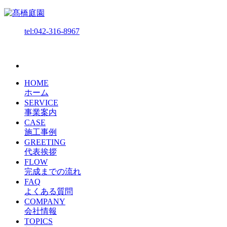
tel:042-316-8967
HOME
ホーム
SERVICE
事業案内
CASE
施工事例
GREETING
代表挨拶
FLOW
完成までの流れ
FAQ
よくある質問
COMPANY
会社情報
TOPICS