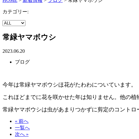
HOME
>
新着情報
>
ブログ
>
常緑ヤマボウシ
カテゴリー:
常緑ヤマボウシ
2023.06.20
ブログ
今年は常緑ヤマボウシほ花がたわわについています。
これほどまでに花を咲かせた年は知りません。他の植
常緑ヤマボウシは虫があまりつかずに剪定のコントロ
« 前へ
一覧へ
次へ »