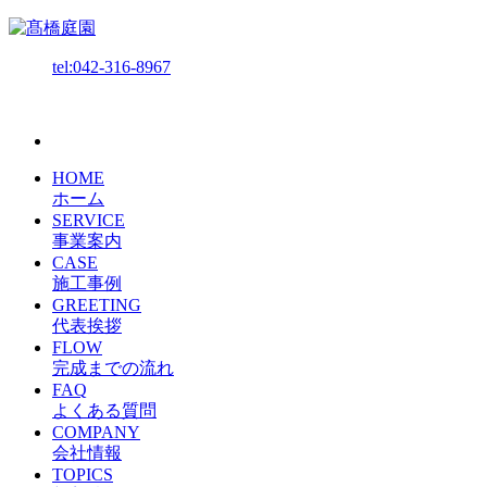
tel:042-316-8967
HOME
ホーム
SERVICE
事業案内
CASE
施工事例
GREETING
代表挨拶
FLOW
完成までの流れ
FAQ
よくある質問
COMPANY
会社情報
TOPICS