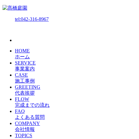
tel:042-316-8967
HOME
ホーム
SERVICE
事業案内
CASE
施工事例
GREETING
代表挨拶
FLOW
完成までの流れ
FAQ
よくある質問
COMPANY
会社情報
TOPICS