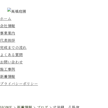
ホーム
会社情報
事業案内
代表挨拶
完成までの流れ
よくある質問
お問い合わせ
施工事例
新着情報
プライバシーポリシー
HOME
>
新着情報
>
ブログ
>
寸法録 八卦盆