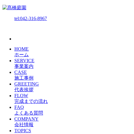
tel:042-316-8967
HOME
ホーム
SERVICE
事業案内
CASE
施工事例
GREETING
代表挨拶
FLOW
完成までの流れ
FAQ
よくある質問
COMPANY
会社情報
TOPICS