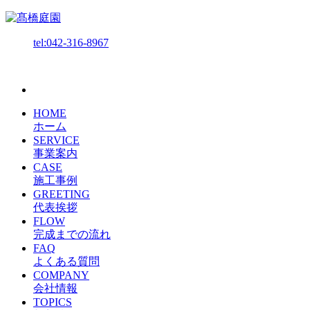
tel:042-316-8967
HOME
ホーム
SERVICE
事業案内
CASE
施工事例
GREETING
代表挨拶
FLOW
完成までの流れ
FAQ
よくある質問
COMPANY
会社情報
TOPICS