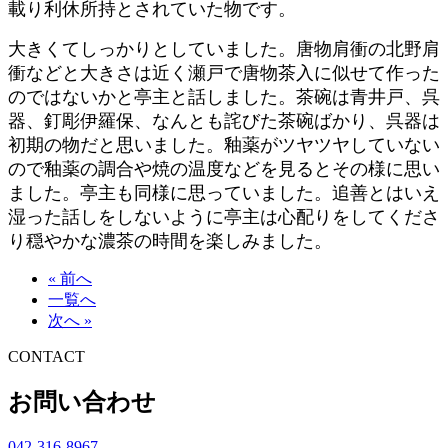
載り利休所持とされていた物です。
大きくてしっかりとしていました。唐物肩衝の北野肩
衝などと大きさは近く瀬戸で唐物茶入に似せて作った
のではないかと亭主と話しました。茶碗は青井戸、呉
器、釘彫伊羅保、なんとも詫びた茶碗ばかり、呉器は
初期の物だと思いました。釉薬がツヤツヤしていない
ので釉薬の調合や焼の温度などを見るとその様に思い
ました。亭主も同様に思っていました。追善とはいえ
湿った話しをしないように亭主は心配りをしてくださ
り穏やかな濃茶の時間を楽しみました。
« 前へ
一覧へ
次へ »
CONTACT
お問い合わせ
042-316-8967