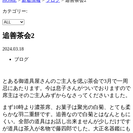
HOME
>
新着情報
>
ブログ
>
追善茶会2
カテゴリー:
追善茶会2
2024.03.18
ブログ
とある御道具屋さんのご主人を偲ぶ茶会で3月で一周
忌にあたります。今は息子さんがついでおりますので
席主はそのご主人みずからなさってくださいました。
まず10時より濃茶席、お菓子は聚光の白菊、とても柔
らかな羽二重餅です。追善なので白菊とはなんともに
くい。全部の道具はお話し出来ませんが少しだけです
が道具は茶入が名物で藤四郎でした。大正名器鑑にも