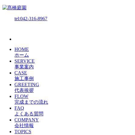
tel:042-316-8967
HOME
ホーム
SERVICE
事業案内
CASE
施工事例
GREETING
代表挨拶
FLOW
完成までの流れ
FAQ
よくある質問
COMPANY
会社情報
TOPICS