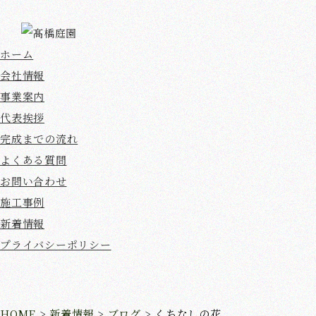
ホーム
会社情報
事業案内
代表挨拶
完成までの流れ
よくある質問
お問い合わせ
施工事例
新着情報
プライバシーポリシー
HOME
>
新着情報
>
ブログ
>
くちなしの花