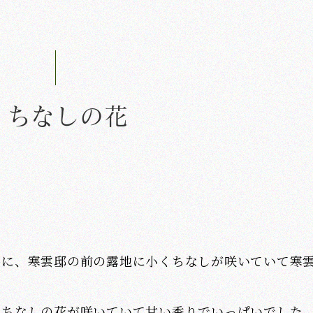
くちなしの花
。
時に、寒雲邸の前の露地に小くちなしが咲いていて寒
くちなしの花が咲いていて甘い香りでいっぱいでした