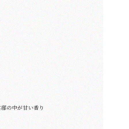
雲邸の中が甘い香り
。