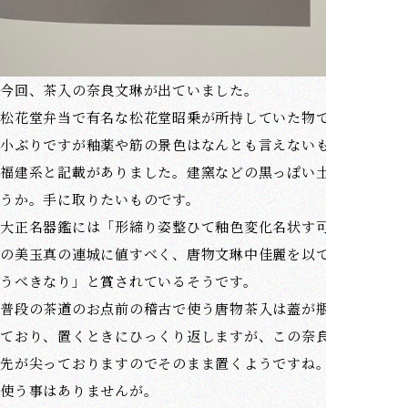
今回、茶入の奈良文琳が出ていました。
松花堂弁当で有名な松花堂昭乗が所持していた物です。
小ぶりですが釉薬や筋の景色はなんとも言えないものです。
福建系と記載がありました。建窯などの黒っぽい土なのでしょ
うか。手に取りたいものです。
大正名器鑑には「形締り姿整ひて釉色変化名状す可らず。一顆
の美玉真の連城に値すべく、唐物文琳中佳麗を以て勝る物と謂
うべきなり」と賞されているそうです。
普段の茶道のお点前の稽古で使う唐物茶入は蓋が瓶子蓋になっ
ており、置くときにひっくり返しますが、この奈良文琳の蓋は
先が尖っておりますのでそのまま置くようですね。奈良文琳を
使う事はありませんが。