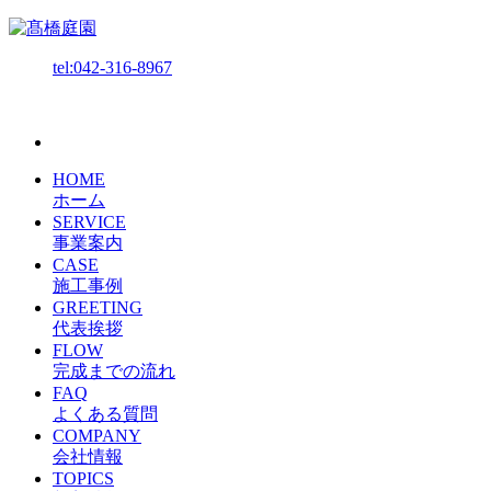
tel:042-316-8967
HOME
ホーム
SERVICE
事業案内
CASE
施工事例
GREETING
代表挨拶
FLOW
完成までの流れ
FAQ
よくある質問
COMPANY
会社情報
TOPICS