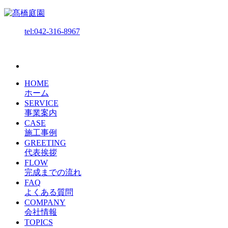
tel:042-316-8967
HOME
ホーム
SERVICE
事業案内
CASE
施工事例
GREETING
代表挨拶
FLOW
完成までの流れ
FAQ
よくある質問
COMPANY
会社情報
TOPICS