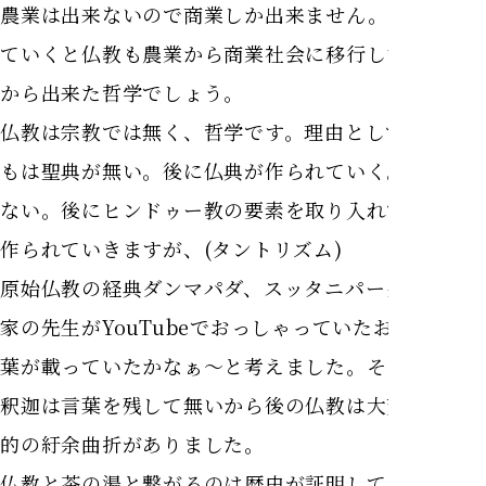
農業は出来ないので商業しか出来ません。それを見
ていくと仏教も農業から商業社会に移行したインド
から出来た哲学でしょう。
仏教は宗教では無く、哲学です。理由としてそもそ
もは聖典が無い。後に仏典が作られていく。神が居
ない。後にヒンドゥー教の要素を取り入れて仏像が
作られていきますが、(タントリズム)
原始仏教の経典ダンマパダ、スッタニパータに茶道
家の先生がYouTubeでおっしゃっていたお釈迦の言
葉が載っていたかなぁ〜と考えました。そもそもお
釈迦は言葉を残して無いから後の仏教は大変な思想
的の紆余曲折がありました。
仏教と茶の湯と繋がるのは歴史が証明してますが、