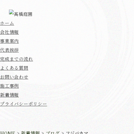
ホーム
会社情報
事業案内
代表挨拶
完成までの流れ
よくある質問
お問い合わせ
施工事例
新着情報
プライバシーポリシー
HOME
>
新着情報
>
ブログ
>
フジバカマ