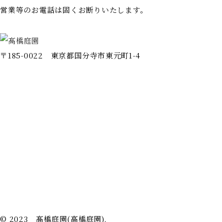
営業等のお電話は固くお断りいたします。
〒185-0022 東京都国分寺市東元町1-4
ホーム
会社情報
施工事例
事業案内
代表挨拶
完成までの流れ
よくある質問
お問い合わせ
新着情報
プライバシーポリシー
© 2023 髙橋庭園(高橋庭園).