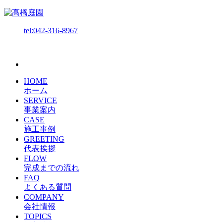
tel:042-316-8967
HOME
ホーム
SERVICE
事業案内
CASE
施工事例
GREETING
代表挨拶
FLOW
完成までの流れ
FAQ
よくある質問
COMPANY
会社情報
TOPICS