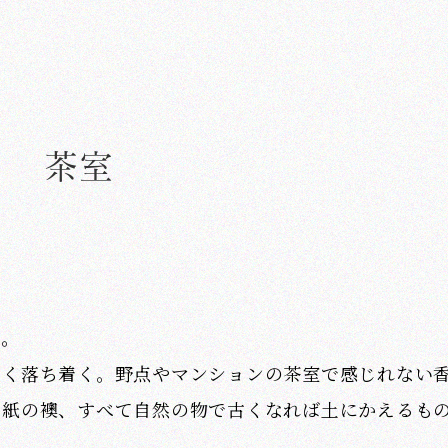
茶室
す。
なく落ち着く。野点やマンションの茶室で感じれない
と紙の襖、すべて自然の物で古くなれば土にかえるも