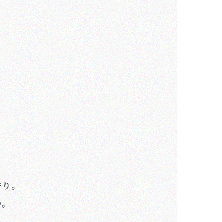
香り。
の。