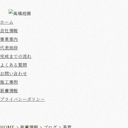
ホーム
会社情報
事業案内
代表挨拶
完成までの流れ
よくある質問
お問い合わせ
施工事例
新着情報
プライバシーポリシー
HOME
>
新着情報
>
ブログ
>
茶室