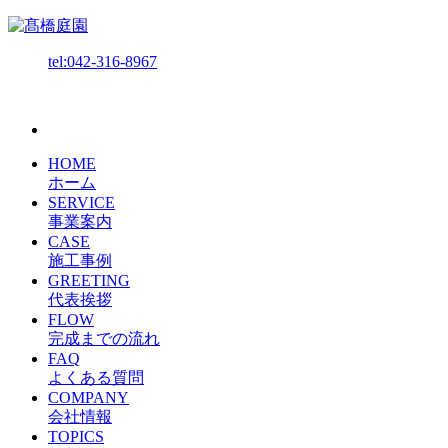
tel:042-316-8967
HOME
ホーム
SERVICE
事業案内
CASE
施工事例
GREETING
代表挨拶
FLOW
完成までの流れ
FAQ
よくある質問
COMPANY
会社情報
TOPICS