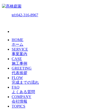
tel:042-316-8967
HOME
ホーム
SERVICE
事業案内
CASE
施工事例
GREETING
代表挨拶
FLOW
完成までの流れ
FAQ
よくある質問
COMPANY
会社情報
TOPICS