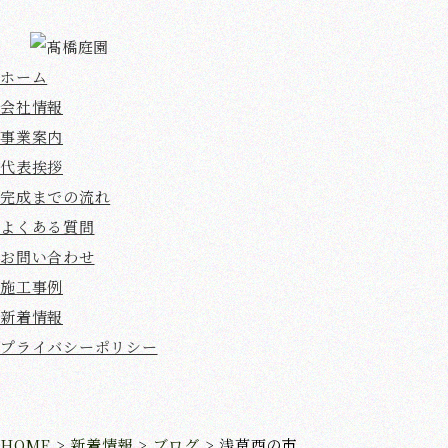
ホーム
会社情報
事業案内
代表挨拶
完成までの流れ
よくある質問
お問い合わせ
施工事例
新着情報
プライバシーポリシー
HOME
>
新着情報
>
ブログ
>
浅草酉の市