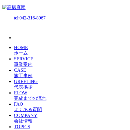
tel:042-316-8967
HOME
ホーム
SERVICE
事業案内
CASE
施工事例
GREETING
代表挨拶
FLOW
完成までの流れ
FAQ
よくある質問
COMPANY
会社情報
TOPICS