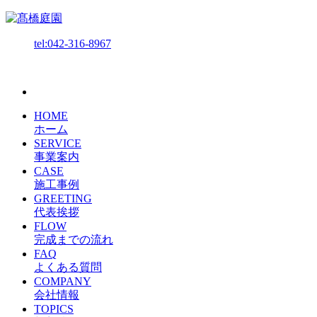
tel:042-316-8967
HOME
ホーム
SERVICE
事業案内
CASE
施工事例
GREETING
代表挨拶
FLOW
完成までの流れ
FAQ
よくある質問
COMPANY
会社情報
TOPICS