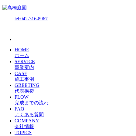
tel:042-316-8967
HOME
ホーム
SERVICE
事業案内
CASE
施工事例
GREETING
代表挨拶
FLOW
完成までの流れ
FAQ
よくある質問
COMPANY
会社情報
TOPICS