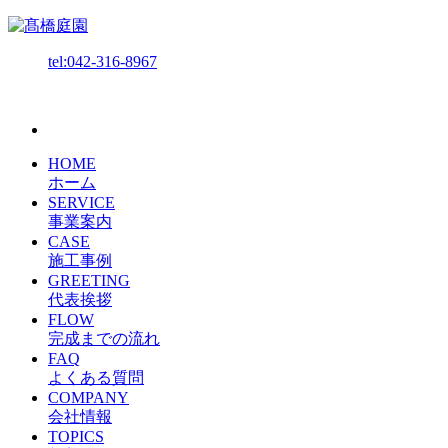
tel:042-316-8967
HOME
ホーム
SERVICE
事業案内
CASE
施工事例
GREETING
代表挨拶
FLOW
完成までの流れ
FAQ
よくある質問
COMPANY
会社情報
TOPICS