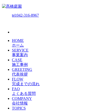
tel:042-316-8967
HOME
ホーム
SERVICE
事業案内
CASE
施工事例
GREETING
代表挨拶
FLOW
完成までの流れ
FAQ
よくある質問
COMPANY
会社情報
TOPICS