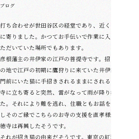
ブログ
打ち合わせが世田谷区の経堂であり、近くの豪徳寺
に寄りました。かつてお手伝いで作業に入らせてい
ただいていた場所でもあります。
彦根藩主の井伊家の江戸の菩提寺です。招き猫発祥
の地で江戸の初期に鷹狩りに来ていた井伊直孝様が
門前にいた猫に手招きされるままにされるままにお
寺に立ち寄ると突然、雷がなって雨が降り始めまし
た。それにより難を逃れ、住職ともお話をして過ご
しそのご縁でこちらのお寺の支援を直孝様がして豪
徳寺は再興したそうです。
それが招き猫の由来だそうです。東京の紅葉の名所