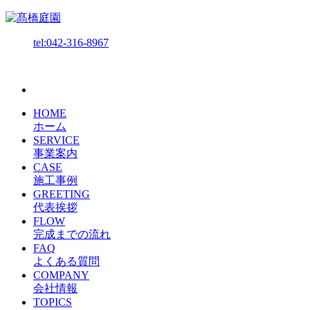
tel:042-316-8967
HOME
ホーム
SERVICE
事業案内
CASE
施工事例
GREETING
代表挨拶
FLOW
完成までの流れ
FAQ
よくある質問
COMPANY
会社情報
TOPICS