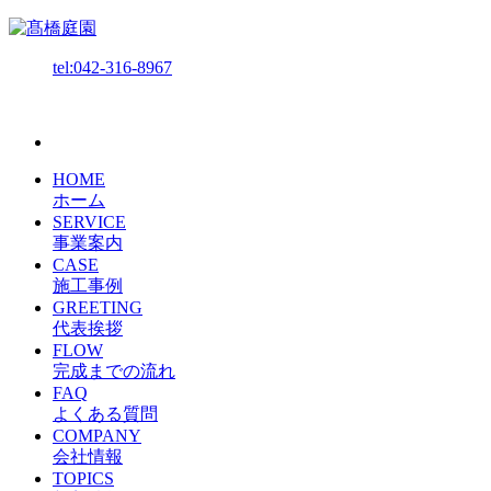
tel:042-316-8967
HOME
ホーム
SERVICE
事業案内
CASE
施工事例
GREETING
代表挨拶
FLOW
完成までの流れ
FAQ
よくある質問
COMPANY
会社情報
TOPICS