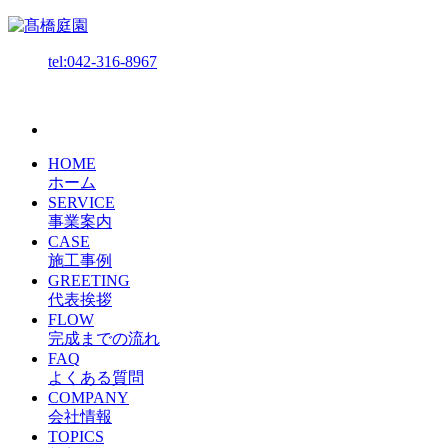
tel:042-316-8967
HOME
ホーム
SERVICE
事業案内
CASE
施工事例
GREETING
代表挨拶
FLOW
完成までの流れ
FAQ
よくある質問
COMPANY
会社情報
TOPICS