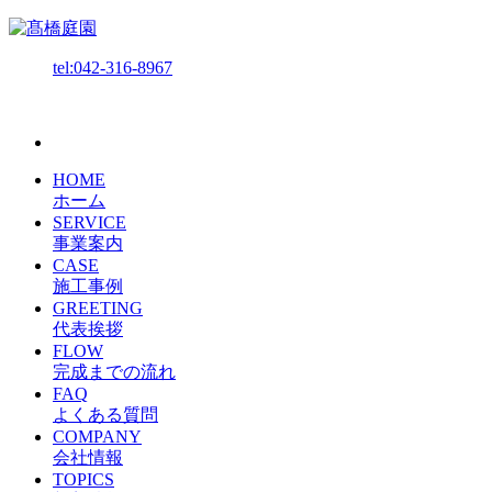
tel:042-316-8967
HOME
ホーム
SERVICE
事業案内
CASE
施工事例
GREETING
代表挨拶
FLOW
完成までの流れ
FAQ
よくある質問
COMPANY
会社情報
TOPICS