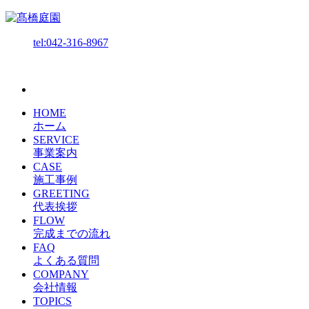
tel:042-316-8967
HOME
ホーム
SERVICE
事業案内
CASE
施工事例
GREETING
代表挨拶
FLOW
完成までの流れ
FAQ
よくある質問
COMPANY
会社情報
TOPICS