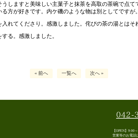
そうしますと美味しい主菓子と抹茶を高取の茶碗で点て
いる方が好きです。内ケ磯のような物は別としてですが
を入れてくださり。感激しました。侘びの茶の湯とはそ
をする。感激しました。
« 前へ
一覧へ
次へ »
042-
【OPEN】9:00
営業等のお電話