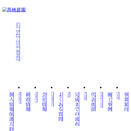
tel:042-316-8967
個人情報保護方針
PRIVACY
新着情報
TOPICS
会社情報
COMPANY
よくある質問
FAQ
完成までの流れ
FLOW
代表挨拶
GREETING
施工事例
CASE
事業案内