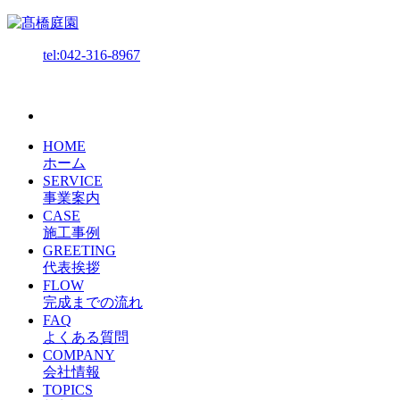
tel:042-316-8967
HOME
ホーム
SERVICE
事業案内
CASE
施工事例
GREETING
代表挨拶
FLOW
完成までの流れ
FAQ
よくある質問
COMPANY
会社情報
TOPICS