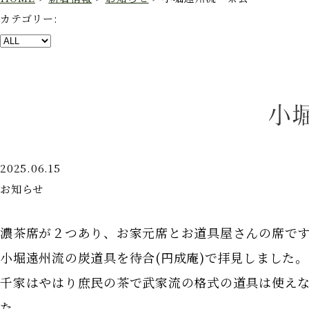
カテゴリー:
小
2025.06.15
お知らせ
濃茶席が２つあり、お家元席とお道具屋さんの席です
小堀遠州流の炭道具を待合(円成庵)で拝見しました
千家はやはり庶民の茶で武家流の格式の道具は使え
た