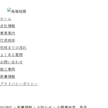
ホーム
会社情報
事業案内
代表挨拶
完成までの流れ
よくある質問
お問い合わせ
施工事例
新着情報
プライバシーポリシー
HOME
>
新着情報
>
お知らせ
>
小堀遠州流 茶会