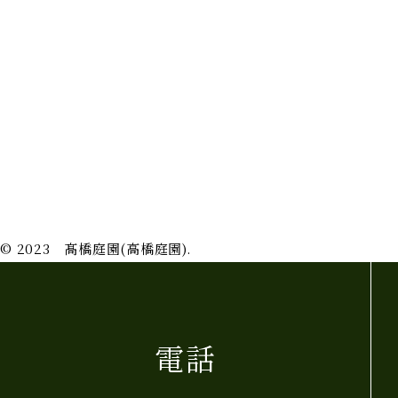
会社情報
施工事例
事業案内
代表挨拶
完成までの流れ
よくある質問
お問い合わせ
新着情報
プライバシーポリシー
© 2023 髙橋庭園(高橋庭園).
電話