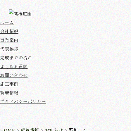
ホーム
会社情報
事業案内
代表挨拶
完成までの流れ
よくある質問
お問い合わせ
施工事例
新着情報
プライバシーポリシー
HOME
>
新着情報
>
お知らせ
>
野川 2