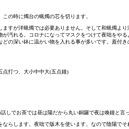
、この時に燭台の蝋燭の芯を切ります。
しますが洋蝋燭では必要ありません。そして和蝋燭より
物が汚れる。コロナになってマスクをつけて夜咄をやる
などの深い鉢に温かい物を入れる事が多いです。蓋付き
点打つ、大小中中大(五点鐘)
陰陽の話しでお茶では昼は陽だから丸い銅鑼で夜は喚鐘と言
をならします。夜咄で版木を使います。なので陰陽でそ