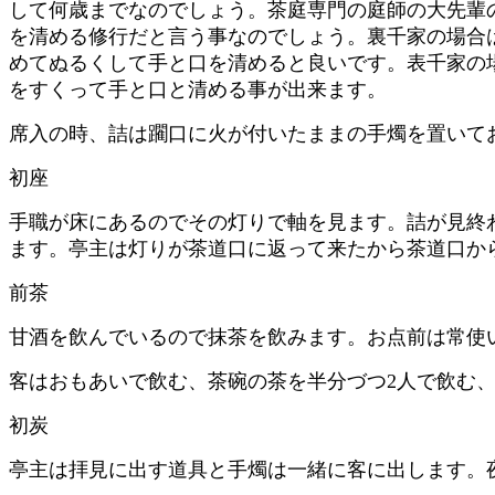
して何歳までなのでしょう。茶庭専門の庭師の大先輩
を清める修行だと言う事なのでしょう。裏千家の場合
めてぬるくして手と口を清めると良いです。表千家の
をすくって手と口と清める事が出来ます。
席入の時、詰は躙口に火が付いたままの手燭を置いて
初座
手職が床にあるのでその灯りで軸を見ます。詰が見終
ます。亭主は灯りが茶道口に返って来たから茶道口か
前茶
甘酒を飲んでいるので抹茶を飲みます。お点前は常使
客はおもあいで飲む、茶碗の茶を半分づつ2人で飲む、
初炭
亭主は拝見に出す道具と手燭は一緒に客に出します。