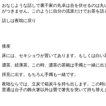
おなじような話しで裏千家の丸卓は合を伏せるのは丸
がつきません。このように自分の流派だけでお茶を語
話しは夜咄に戻り
後座
床には、セキショウが置いてあります。もしくは白い
濃茶、続薄茶。この時、濃茶の茶碗は手燭と一緒に出
拝見に出す。もちろん手燭も一緒です。
夜咄ならでは、立炭で箱炭斗を持ち出します。この時
普通は台子の飾火箸以外は畳で箸先を突いて持ち替え