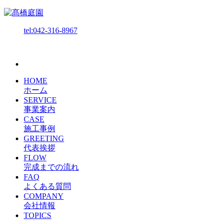
tel:042-316-8967
HOME
ホーム
SERVICE
事業案内
CASE
施工事例
GREETING
代表挨拶
FLOW
完成までの流れ
FAQ
よくある質問
COMPANY
会社情報
TOPICS