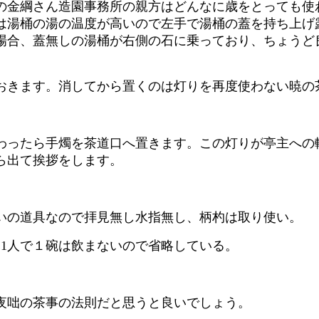
の金綱さん造園事務所の親方はどんなに歳をとっても使
は湯桶の湯の温度が高いので左手で湯桶の蓋を持ち上げ
場合、蓋無しの湯桶が右側の石に乗っており、ちょうど
おきます。消してから置くのは灯りを再度使わない暁の
わったら手燭を茶道口へ置きます。この灯りが亭主への
ら出て挨拶をします。
いの道具なので拝見無し水指無し、柄杓は取り使い。
1人で１碗は飲まないので省略している。
夜咄の茶事の法則だと思うと良いでしょう。