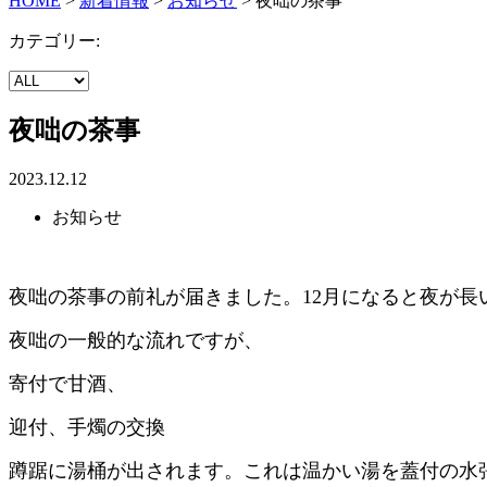
HOME
>
新着情報
>
お知らせ
>
夜咄の茶事
カテゴリー:
夜咄の茶事
2023.12.12
お知らせ
夜咄の茶事の前礼が届きました。12月になると夜が長
夜咄の一般的な流れですが、
寄付で甘酒、
迎付、手燭の交換
蹲踞に湯桶が出されます。これは温かい湯を蓋付の水