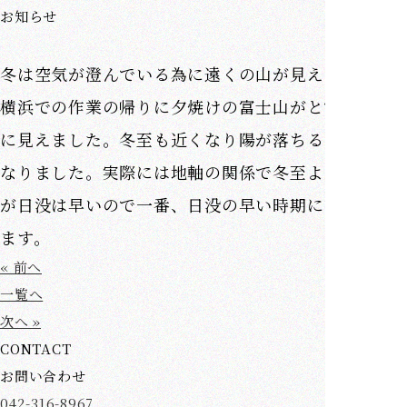
お知らせ
冬は空気が澄んでいる為に遠くの山が見えます。新
横浜での作業の帰りに夕焼けの富士山がとても綺麗
に見えました。冬至も近くなり陽が落ちるのが早く
なりました。実際には地軸の関係で冬至より今の方
が日没は早いので一番、日没の早い時期になってい
ます。
« 前へ
一覧へ
次へ »
CONTACT
お問い合わせ
042-316-8967