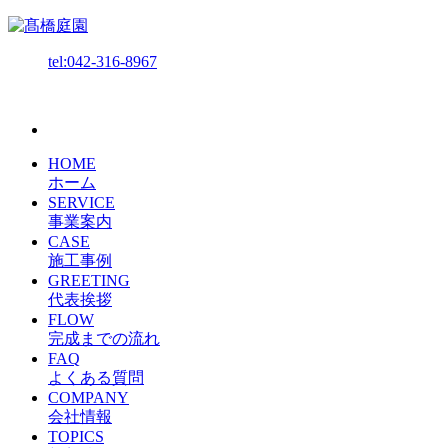
tel:042-316-8967
HOME
ホーム
SERVICE
事業案内
CASE
施工事例
GREETING
代表挨拶
FLOW
完成までの流れ
FAQ
よくある質問
COMPANY
会社情報
TOPICS