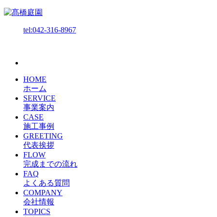
tel:042-316-8967
HOME
ホーム
SERVICE
事業案内
CASE
施工事例
GREETING
代表挨拶
FLOW
完成までの流れ
FAQ
よくある質問
COMPANY
会社情報
TOPICS